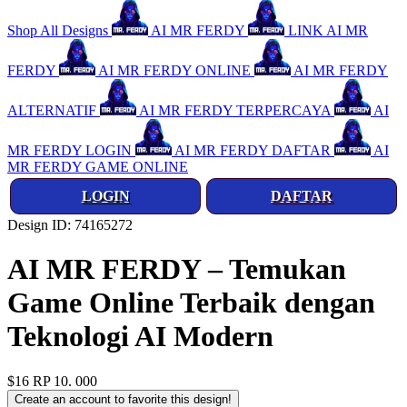
Shop All Designs
AI MR FERDY
LINK AI MR
FERDY
AI MR FERDY ONLINE
AI MR FERDY
ALTERNATIF
AI MR FERDY TERPERCAYA
AI
MR FERDY LOGIN
AI MR FERDY DAFTAR
AI
MR FERDY GAME ONLINE
LOGIN
DAFTAR
Design ID: 74165272
AI MR FERDY – Temukan
Game Online Terbaik dengan
Teknologi AI Modern
$16
RP 10. 000
Create an account to favorite this design!