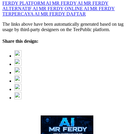
FERDY
PLATFORM AI MR FERDY
AI MR FERDY
ALTERNATIF
AI MR FERDY ONLINE
AI MR FERDY
TERPERCAYA
AI MR FERDY DAFTAR
The links above have been automatically generated based on tag
usage by third-party designers on the TeePublic platform.
Share this design: