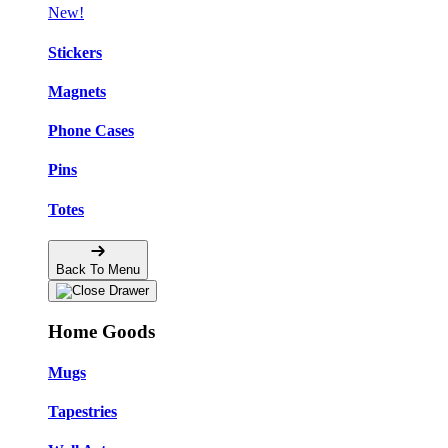
New!
Stickers
Magnets
Phone Cases
Pins
Totes
Back To Menu
Home Goods
Mugs
Tapestries