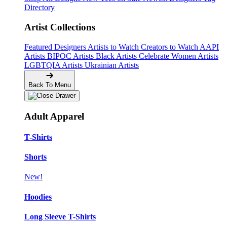
Directory
Artist Collections
Featured Designers
Artists to Watch
Creators to Watch
AAPI
Artists
BIPOC Artists
Black Artists
Celebrate Women Artists
LGBTQIA Artists
Ukrainian Artists
Back To Menu
Adult Apparel
T-Shirts
Shorts
New!
Hoodies
Long Sleeve T-Shirts