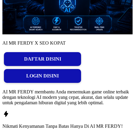
AI MR FERDY X SEO KOPAT
DAFTAR DISINI
LOGIN DISINI
AI MR FERDY membantu Anda menemukan game online terbaik
dengan teknologi AI modern yang cepat, akurat, dan selalu update
untuk pengalaman hiburan digital yang lebih optimal.
Nikmati
Kenyamanan
Tanpa Batas Hanya Di
AI MR FERDY!