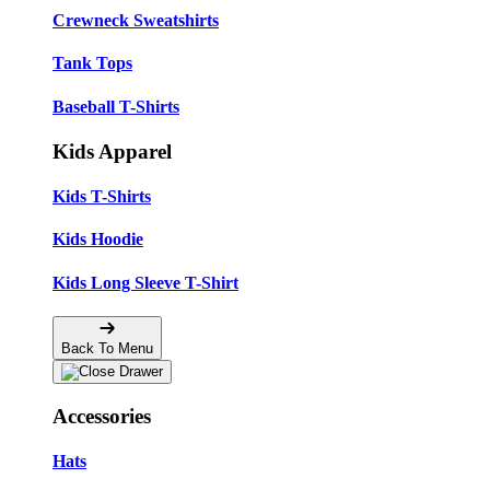
Crewneck Sweatshirts
Tank Tops
Baseball T-Shirts
Kids Apparel
Kids T-Shirts
Kids Hoodie
Kids Long Sleeve T-Shirt
Back To Menu
Accessories
Hats