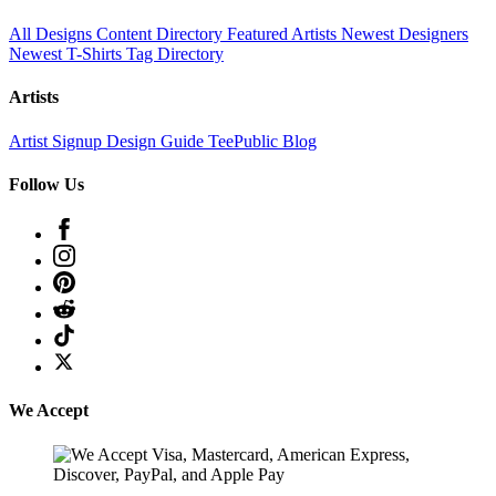
All Designs
Content Directory
Featured Artists
Newest Designers
Newest T-Shirts
Tag Directory
Artists
Artist Signup
Design Guide
TeePublic Blog
Follow Us
We Accept