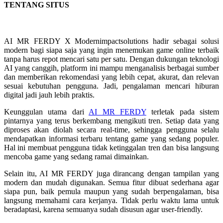
TENTANG SITUS
AI MR FERDY X Modernimpactsolutions hadir sebagai solusi
modern bagi siapa saja yang ingin menemukan game online terbaik
tanpa harus repot mencari satu per satu. Dengan dukungan teknologi
AI yang canggih, platform ini mampu menganalisis berbagai sumber
dan memberikan rekomendasi yang lebih cepat, akurat, dan relevan
sesuai kebutuhan pengguna. Jadi, pengalaman mencari hiburan
digital jadi jauh lebih praktis.
Keunggulan utama dari
AI MR FERDY
terletak pada sistem
pintarnya yang terus berkembang mengikuti tren. Setiap data yang
diproses akan diolah secara real-time, sehingga pengguna selalu
mendapatkan informasi terbaru tentang game yang sedang populer.
Hal ini membuat pengguna tidak ketinggalan tren dan bisa langsung
mencoba game yang sedang ramai dimainkan.
Selain itu, AI MR FERDY juga dirancang dengan tampilan yang
modern dan mudah digunakan. Semua fitur dibuat sederhana agar
siapa pun, baik pemula maupun yang sudah berpengalaman, bisa
langsung memahami cara kerjanya. Tidak perlu waktu lama untuk
beradaptasi, karena semuanya sudah disusun agar user-friendly.